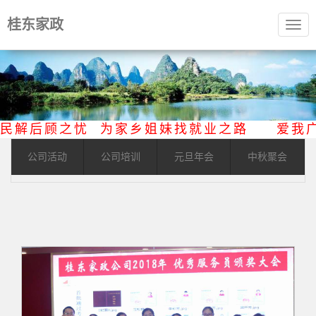
桂东家政
Togg
navig
市民解后顾之忧 为家乡姐妹找就业之路 爱
公司活动
公司培训
元旦年会
中秋聚会