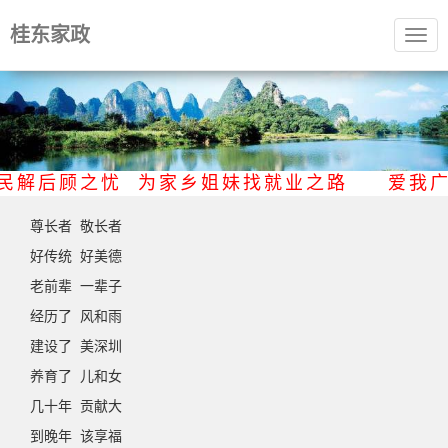
桂东家政
Togg
navig
市民解后顾之忧 为家乡姐妹找就业之路 爱
尊长者 敬长者
好传统 好美德
老前辈 一辈子
经历了 风和雨
建设了 美深圳
养育了 儿和女
几十年 贡献大
到晚年 该享福