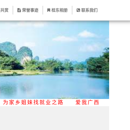
共赏
荣誉事迹
桂东相册
联系我们
忧 为家乡姐妹找就业之路 爱我广西 爱我