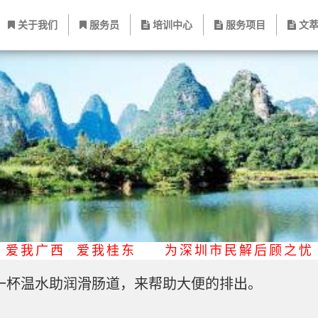
关于我们
服务员
培训中心
服务项目
文萃
 爱我广西 爱我桂东
为深圳市民解后顾之
一杯温水助
润
滑肠道，来帮助大便的排出。