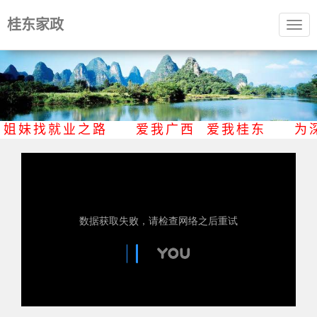
桂东家政
Togg
navig
家乡姐妹找就业之路 爱我广西 爱我桂东
为